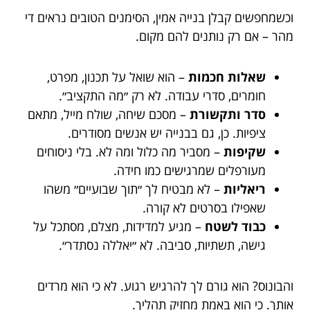
וכשמחפשים קבלן בנייה אמין, הסימנים הטובים נראים די
מהר – אם רק נותנים להם מקום.
שאלות חכמות
– הוא שואל על תכנון, מפרט,
חומרים, סדרי עבודה. לא רק ״מה התקציב״.
סדר ותקשורת
– מסכם שיחה, שולח מייל, מתאם
ציפיות. כן, גם בבנייה יש אנשים מסודרים.
שקיפות
– מסביר מה כלול ומה לא. בלי ניסוחים
מעורפלים שמרגישים כמו חידה.
ריאליות
– לא מבטיח לך ״תוך שבועיים״ משהו
שאפילו בסרטים לא קורה.
כבוד לשטח
– מגיע למדידות, מצלם, מסתכל על
גישה, תשתיות, סביבה. לא ״יאללה נסתדר״.
והבונוס? הוא גורם לך להרגיש רגוע. לא כי הוא מרדים
אותך. כי הוא באמת מחזיק תהליך.