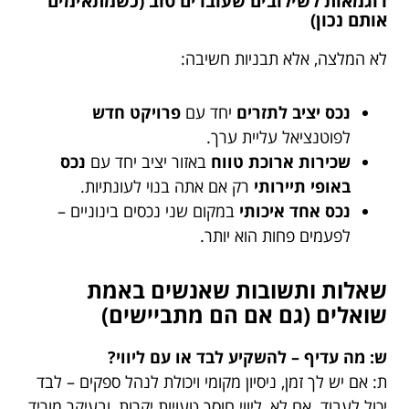
דוגמאות לשילובים שעובדים טוב (כשמתאימים
אותם נכון)
לא המלצה, אלא תבניות חשיבה:
נכס יציב לתזרים
יחד עם
פרויקט חדש
לפוטנציאל עליית ערך.
שכירות ארוכת טווח
באזור יציב יחד עם
נכס
באופי תיירותי
רק אם אתה בנוי לעונתיות.
נכס אחד איכותי
במקום שני נכסים בינוניים –
לפעמים פחות הוא יותר.
שאלות ותשובות שאנשים באמת
שואלים (גם אם הם מתביישים)
ש: מה עדיף – להשקיע לבד או עם ליווי?
ת: אם יש לך זמן, ניסיון מקומי ויכולת לנהל ספקים – לבד
יכול לעבוד. אם לא, ליווי חוסך טעויות יקרות, ובעיקר מוריד