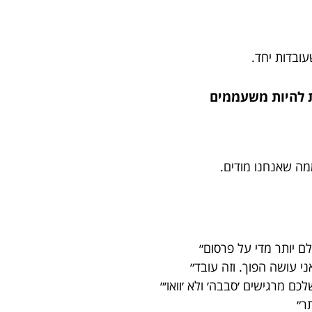
ובדות יחד.
מה שאנחנו מודים.
ני עושה הפוך. וזה עובד״
ם מרגישים ׳סבבה׳ ולא ׳וואו׳״